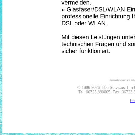
vermeiden.
» Glasfaser/DSL/WLAN-Ein
professionelle Einrichtung 
DSL oder WLAN.
Mit diesen Leistungen unter
technischen Fragen und sor
sicher funktioniert.
Preisänderungen und Irrtü
© 1996-2026 Tibe Services Tim B
Tel:
06723 889005
, Fax: 06723 8
Im