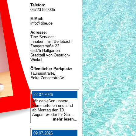
Telefon:
06723 889005
E-Mail:
info@tibe.de
Adresse:
Tibe Services
Inhaber: Tim Berlebach
Zangerstraße 22
65375 Hallgarten
Stadtteil von Oestrich-
Winkel
Öffentlicher Parkplatz:
Taunusstraße/
Ecke Zangerstraße
22.07.2026
Wir genießen unsere
Sommerferien und sind
ab Montag den 10.
August wieder für Sie ...
mehr lesen...
09.07.2026