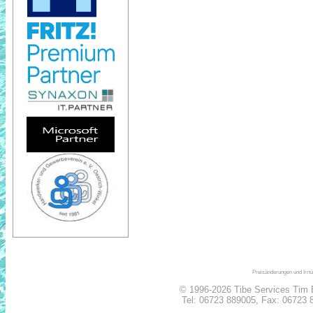
Preisänderungen und Irrtü
© 1996-2026 Tibe Services Tim B
Tel:
06723 889005
, Fax: 06723 8