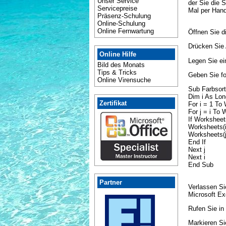
Unser Service
der Sie die 
Servicepreise
Mal per Hand 
Präsenz-Schulung
Online-Schulung
Online Fernwartung
Öffnen Sie d
Drücken Sie 
Online Hilfe
Legen Sie ei
Bild des Monats
Tips & Tricks
Geben Sie fo
Online Virensuche
Sub Farbsort
Dim i As Lon
Zertifikat
For i = 1 To
For j = i To
If Worksheet
Worksheets(i
Worksheets(j
End If
Next j
Next i
End Sub
Partner
Verlassen Si
Microsoft Ex
Rufen Sie in
Markieren Si