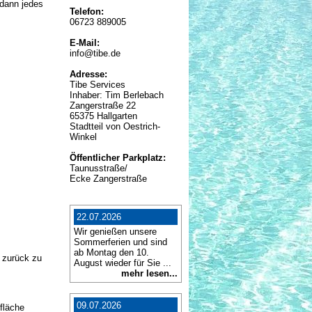
dann jedes
Telefon:
06723 889005
E-Mail:
info@tibe.de
Adresse:
Tibe Services
Inhaber: Tim Berlebach
Zangerstraße 22
65375 Hallgarten
Stadtteil von Oestrich-
Winkel
Öffentlicher Parkplatz:
Taunusstraße/
Ecke Zangerstraße
22.07.2026
Wir genießen unsere
Sommerferien und sind
ab Montag den 10.
 zurück zu
August wieder für Sie ...
mehr lesen...
09.07.2026
fläche