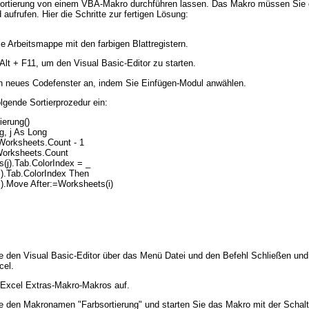
Sortierung von einem VBA-Makro durchführen lassen. Das Makro müssen Sie 
aufrufen. Hier die Schritte zur fertigen Lösung:
ie Arbeitsmappe mit den farbigen Blattregistern.
Alt + F11, um den Visual Basic-Editor zu starten.
n neues Codefenster an, indem Sie Einfügen-Modul anwählen.
lgende Sortierprozedur ein:
ierung()
g, j As Long
 Worksheets.Count - 1
 Worksheets.Count
s(j).Tab.ColorIndex = _
).Tab.ColorIndex Then
).Move After:=Worksheets(i)
e den Visual Basic-Editor über das Menü Datei und den Befehl Schließen und
cel.
 Excel Extras-Makro-Makros auf.
e den Makronamen "Farbsortierung" und starten Sie das Makro mit der Schalt