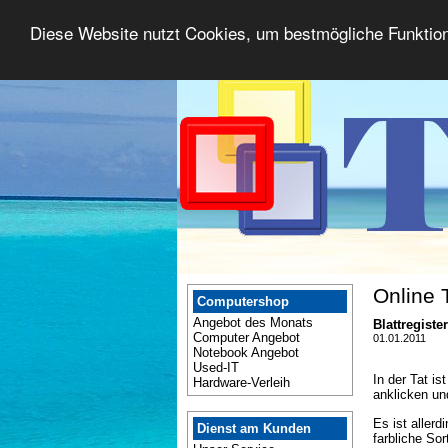
Diese Website nutzt Cookies, um bestmögliche Funktion
Online 
Computershop
Angebot des Monats
Blattregiste
Computer Angebot
01.01.2011
Notebook Angebot
Used-IT
In der Tat i
Hardware-Verleih
anklicken un
Es ist aller
Dienst am Kunden
farbliche So