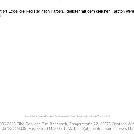
rtiert Excel die Register nach Farben. Register mit dem gleichen Farbton werd
t.
Preisänderungen und Irrtümer bleiben vorbehalten. Angebot gilt solange Vorrat reicht!
996-2026 Tibe Services Tim Berlebach, Zangerstraße 22, 65375 Oestrich-Win
:
06723 889005
, Fax: 06723 889006, E-Mail: info(at)tibe.de, Internet: www.tib