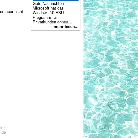
Gute Nachrichten:
Microsoft hat das
en aber nicht
Windows 10 ESU-
Programm für
Privatkunden ohne&...
mehr lesen...
kel,
e.de